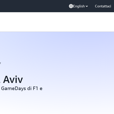
English
Contattaci
v
l Aviv
i GameDays di F1 e