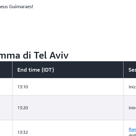
theus Guimaraes!
amma di Tel Aviv
End time (IDT)
Ses
13:10
Iniz
13:20
Int
Ran
13:32
dol