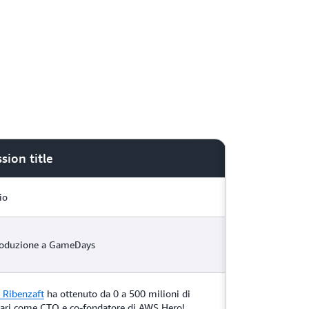
sion title
io
roduzione a GameDays
 Ribenzaft
ha ottenuto da 0 a 500 milioni di
lari come CTO e co-fondatore di AWS Hero!