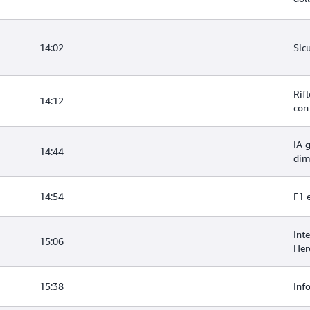
14:02
Sic
Rifl
14:12
con
IA 
14:44
dim
14:54
F1 
Int
15:06
He
15:38
Inf