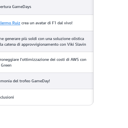
ertura GameDays
llermo Ruiz
crea un avatar di F1 dal vivo!
e generare più soldi con una soluzione olistica
 la catena di approvvigionamento con Viki Slavin
roneggiare l'ottimizzazione dei costi di AWS con
r Green
imonia del trofeo GameDay!
clusioni