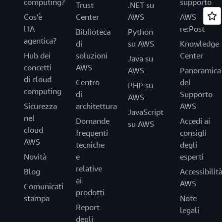
computing?
supporto
Trust
.NET su
Cos'è
Center
AWS
AWS
l'IA
re:Post
Biblioteca
Python
agentica?
di
su AWS
Knowledge
Hub dei
soluzioni
Center
Java su
concetti
AWS
AWS
Panoramica
di cloud
Centro
del
PHP su
computing
di
Supporto
AWS
Sicurezza
architettura
AWS
JavaScript
nel
Domande
Accedi ai
su AWS
cloud
frequenti
consigli
AWS
tecniche
degli
Novità
e
esperti
relative
Blog
Accessibilit
ai
AWS
Comunicati
prodotti
stampa
Note
Report
legali
degli