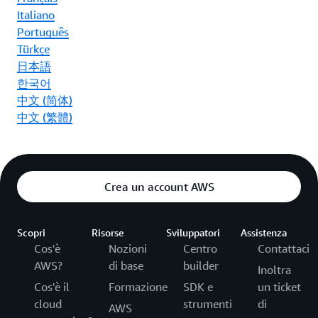
Italiano
Português
Türkçe
日本語
한국어
中文 (简体)
中文 (繁體)
Crea un account AWS
Scopri
Risorse
Sviluppatori
Assistenza
Cos'è
Nozioni
Centro
Contattaci
AWS?
di base
builder
Inoltra
Cos'è il
Formazione
SDK e
un ticket
cloud
strumenti
di
AWS