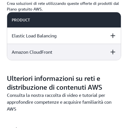
Crea soluzioni di rete utilizzando queste offerte di prodotti dal
streaming a bassa latenza.
Piano gratuito AWS.
PRODUCT
Elastic Load Balancing
Amazon CloudFront
DESCRIPTION
FREE TIER OFFER
PRODUCT
DETAILS
PRICING
DESCRIPTION
FREE TIER OFFER
PRODUCT
DETAILS
PRICING
Ulteriori informazioni su reti e
Prova gratuita di
12 mesi sul Piano
distribuzione di contenuti AWS
gratuito e a
Questo servizio
. La
pagamento
Consulta la nostra raccolta di video e tutorial per
sempre gratuito è
prova comprende:
approfondire competenze e acquisire familiarità con
Elastic Load
incluso nel
Piano
AWS
Balancing
è un
al mese
750 ore
gratuito e a
Amazon
servizio di
condivise tra
. Usa i
pagamento
CloudFront
è un
distribuzione
Application Load
tuoi crediti per
servizio Web per
automatica del
Prezzi di Elastic
Balancer e Classic
una valutazione