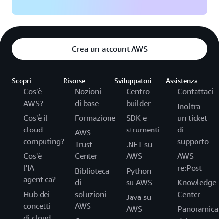
Crea un account AWS
Scopri
Risorse
Sviluppatori
Assistenza
Cos'è
Nozioni
Centro
Contattaci
AWS?
di base
builder
Inoltra
Cos'è il
Formazione
SDK e
un ticket
cloud
strumenti
di
AWS
computing?
supporto
Trust
.NET su
Cos'è
Center
AWS
AWS
l'IA
re:Post
Biblioteca
Python
agentica?
di
su AWS
Knowledge
Hub dei
soluzioni
Center
Java su
concetti
AWS
AWS
Panoramica
di cloud