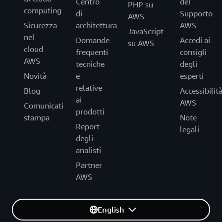
Centro
del
PHP su
computing
di
Supporto
AWS
Sicurezza
architettura
AWS
JavaScript
nel
Domande
Accedi ai
su AWS
cloud
frequenti
consigli
AWS
tecniche
degli
Novità
e
esperti
relative
Blog
Accessibilit
ai
AWS
Comunicati
prodotti
stampa
Note
Report
legali
degli
analisti
Partner
AWS
English