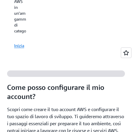
AWS
apprendi
premise
tra
in
tra
di
cui
un'ampia
pari,
provisioning
machine
gamma
dibattiti
dell'hardware
learning,
di
guidati
e
analisi,
categorie.
da
di
container,
esperti
creazione
archiviazione,
e
delle
Inizia
servizi
cogliere
applicazioni.
di
preziose
Acquisire
rete
opportuni
familiarità
e
di
con
altro
networkin
i
ancora.
concetti
Come posso configurare il mio
fondamentali
Esplora
del
account?
tutte
Registrati
cloud
le
ora
computing
Scopri come creare il tuo account AWS e configurare il
guide
e
del
tuo spazio di lavoro di sviluppo. Ti guideremo attraverso
cloud
i passaggi essenziali per preparare il tuo ambiente, così
AWS
potrai iniziare a lavorare con le risorse e i servizi AWS.