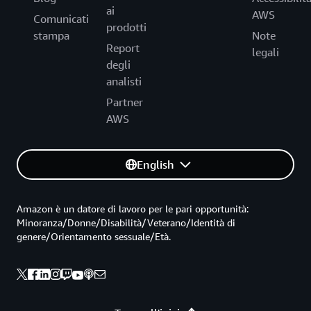
ai
AWS
Comunicati
prodotti
stampa
Note
Report
legali
degli
analisti
Partner
AWS
English
Amazon è un datore di lavoro per le pari opportunità:
Minoranza/Donne/Disabilità/Veterano/Identità di
genere/Orientamento sessuale/Età.