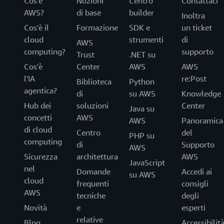
Cos'è
Nozioni
Centro
Contattaci
AWS?
di base
builder
Inoltra
Cos'è il
Formazione
SDK e
un ticket
cloud
strumenti
di
AWS
computing?
supporto
Trust
.NET su
Cos'è
Center
AWS
AWS
l'IA
re:Post
Biblioteca
Python
agentica?
di
su AWS
Knowledge
Hub dei
soluzioni
Center
Java su
concetti
AWS
AWS
Panoramica
di cloud
Centro
del
PHP su
computing
di
Supporto
AWS
Sicurezza
architettura
AWS
JavaScript
nel
Domande
Accedi ai
su AWS
cloud
frequenti
consigli
AWS
tecniche
degli
Novità
e
esperti
relative
Blog
Accessibilit