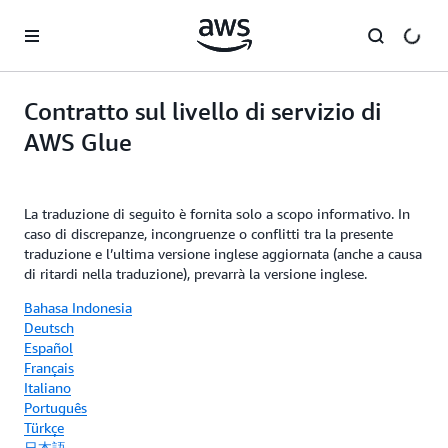
Passa al contenuto principale
Contratto sul livello di servizio di
AWS Glue
La traduzione di seguito è fornita solo a scopo informativo. In
caso di discrepanze, incongruenze o conflitti tra la presente
traduzione e l’ultima versione inglese aggiornata (anche a causa
di ritardi nella traduzione), prevarrà la versione inglese.
Bahasa Indonesia
Deutsch
Español
Français
Italiano
Português
Türkçe
日本語