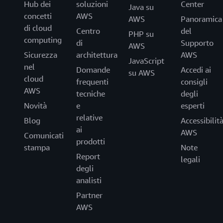
Hub dei
soluzioni
Center
Java su
concetti
AWS
AWS
Panoramica
di cloud
Centro
del
PHP su
computing
di
Supporto
AWS
Sicurezza
architettura
AWS
JavaScript
nel
Domande
Accedi ai
su AWS
cloud
frequenti
consigli
AWS
tecniche
degli
Novità
e
esperti
relative
Blog
Accessibilit
ai
AWS
Comunicati
prodotti
stampa
Note
Report
legali
degli
analisti
Partner
AWS