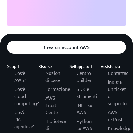
Crea un account AWS
Scopri
Risorse
Sviluppatori
Assistenza
Cos'è
Nozioni
Centro
Contattaci
AWS?
di base
builder
Inoltra
Cos'è il
Formazione
SDK e
un ticket
cloud
strumenti
di
AWS
computing?
supporto
Trust
.NET su
Cos'è
Center
AWS
AWS
l'IA
re:Post
Biblioteca
Python
agentica?
di
su AWS
Knowledge