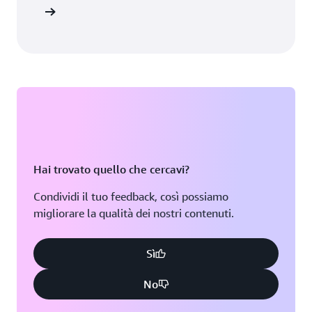
vulnerabilità software.
ormazioni
Hai trovato quello che cercavi?
Condividi il tuo feedback, così possiamo
migliorare la qualità dei nostri contenuti.
Sì
No