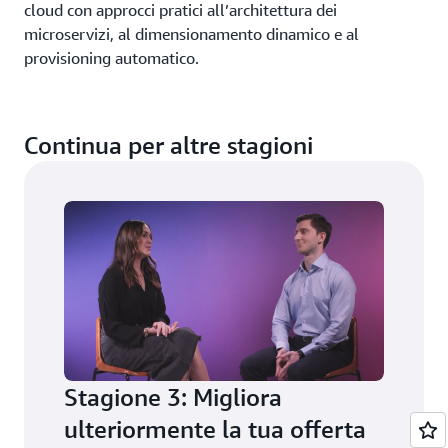
cloud con approcci pratici all’architettura dei
microservizi, al dimensionamento dinamico e al
provisioning automatico.
14 minuti
Durata:
Ramazan Ginkaya, Senior Technical Account
Relatori:
Continua per altre stagioni
Manager, AWS, e Dewi Ramdaras, Senior Cloud
Optimization Specialist, AWS
Registrati per guardare tutti gli episodi
Stagione 3: Migliora
ulteriormente la tua offerta