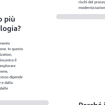
rischi del proc
modernizzazione
o più
logia?
amento
sone. In questo
zation,
ncontra il
 esplorare
ieme,
cesso dipende
 e dalla
dalle