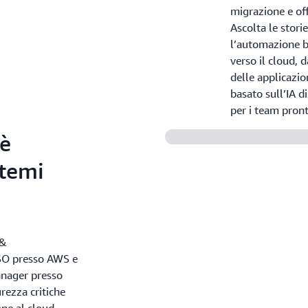
migrazione e off
Ascolta le stori
l’automazione ba
verso il cloud, d
delle applicazio
basato sull’IA d
per i team pront
 è
stemi
 &
ISO presso AWS e
anager presso
rezza critiche