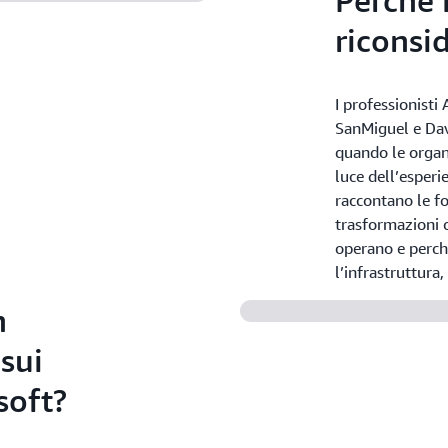
Perché i
ricons
I professionist
SanMiguel e Dav
quando le organ
luce dell’esperi
raccontano le fo
trasformazioni 
operano e perch
l’infrastruttur
n
sui
soft?