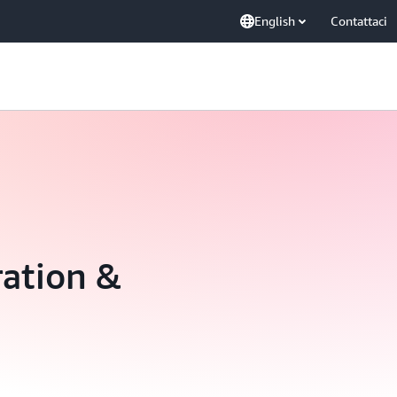
English
Contattaci
ation &