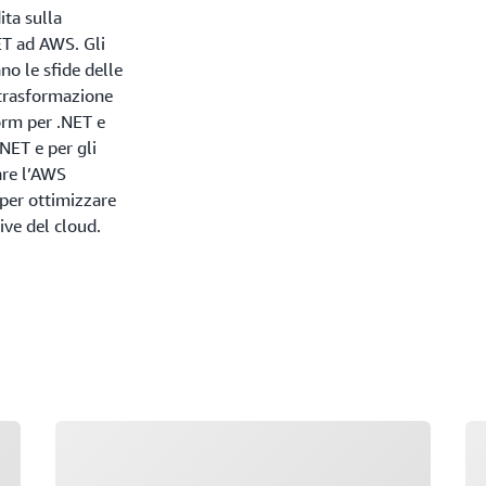
ita sulla
ET ad AWS. Gli
no le sfide delle
 trasformazione
orm per .NET e
.NET e per gli
are l’AWS
per ottimizzare
tive del cloud.
Caricamento in corso
Ca