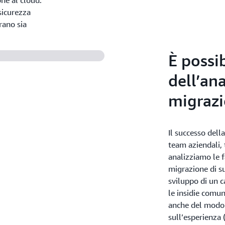
ne al cloud.
sicurezza
rano sia
È possib
dell’ana
migraz
Il successo dell
team aziendali, 
analizziamo le f
migrazione di su
sviluppo di un c
le insidie comun
anche del modo 
sull’esperienza 