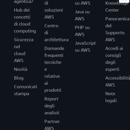
agentica?
di
su AWS
Knowledge
Hub dei
soluzioni
Center
Java su
concetti
AWS
AWS
Panoramica
di cloud
Centro
del
PHP su
computing
di
Supporto
AWS
Sicurezza
architettura
AWS
JavaScript
nel
Domande
Accedi ai
su AWS
cloud
frequenti
consigli
AWS
tecniche
degli
Novità
e
esperti
relative
Blog
Accessibilit
ai
AWS
Comunicati
prodotti
stampa
Note
Report
legali
degli
analisti
Partner
AWS