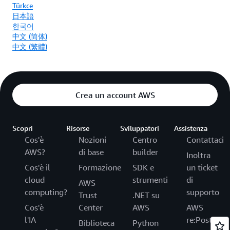
Türkçe
日本語
한국어
中文 (简体)
中文 (繁體)
Crea un account AWS
Scopri
Risorse
Sviluppatori
Assistenza
Cos'è
Nozioni
Centro
Contattaci
AWS?
di base
builder
Inoltra
Cos'è il
Formazione
SDK e
un ticket
cloud
strumenti
di
AWS
computing?
supporto
Trust
.NET su
Cos'è
Center
AWS
AWS
l'IA
re:Post
Biblioteca
Python