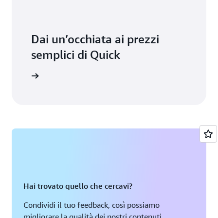
Dai un’occhiata ai prezzi
semplici di Quick
dei prezzi
Hai trovato quello che cercavi?
Condividi il tuo feedback, così possiamo
migliorare la qualità dei nostri contenuti.