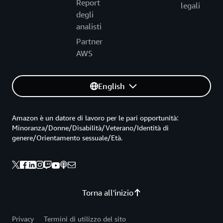
Report
legali
degli
analisti
Partner
AWS
English
Amazon è un datore di lavoro per le pari opportunità:
Minoranza/Donne/Disabilità/Veterano/Identità di
genere/Orientamento sessuale/Età.
Torna all'inizio
Privacy
Termini di utilizzo del sito