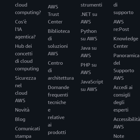
cloud
strumenti
di
AWS
computing?
supporto
Trust
.NET su
Cos'è
Center
AWS
AWS
l'IA
re:Post
Biblioteca
Python
agentica?
di
su AWS
Knowledge
Hub dei
soluzioni
Center
Java su
concetti
AWS
AWS
Panoramica
di cloud
Centro
del
PHP su
computing
di
Supporto
AWS
Sicurezza
architettura
AWS
JavaScript
nel
Domande
Accedi ai
su AWS
cloud
frequenti
consigli
AWS
tecniche
degli
Novità
e
esperti
relative
Blog
Accessibilit
ai
AWS
Comunicati
prodotti
stampa
Note