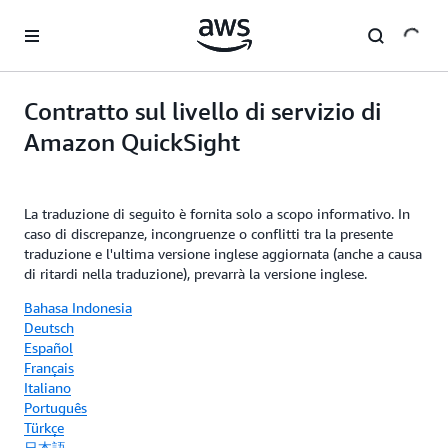
Passa al contenuto principale
Contratto sul livello di servizio di
Amazon QuickSight
La traduzione di seguito è fornita solo a scopo informativo. In
caso di discrepanze, incongruenze o conflitti tra la presente
traduzione e l'ultima versione inglese aggiornata (anche a causa
di ritardi nella traduzione), prevarrà la versione inglese.
Bahasa Indonesia
Deutsch
Español
Français
Italiano
Português
Türkçe
日本語