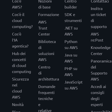
Cos'è
Nozioni
Centro
Contattaci
AWS?
di base
builder
Inoltra
Cos'è il
Formazione
SDK e
un ticket
cloud
strumenti
di
AWS
computing?
supporto
Trust
.NET su
Cos'è
Center
AWS
AWS
l'IA
re:Post
Biblioteca
Python
agentica?
di
su AWS
Knowledge
Hub dei
soluzioni
Center
Java su
concetti
AWS
AWS
Panoramica
di cloud
Centro
del
PHP su
computing
di
Supporto
AWS
Sicurezza
architettura
AWS
JavaScript
nel
Domande
Accedi ai
su AWS
cloud
frequenti
consigli
AWS
tecniche
degli
Novità
e
esperti
relative