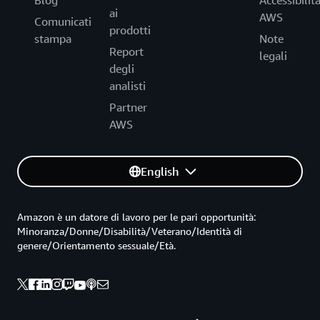
Blog
Accessibilit
ai
AWS
Comunicati
prodotti
stampa
Note
Report
legali
degli
analisti
Partner
AWS
English
Amazon è un datore di lavoro per le pari opportunità:
Minoranza/Donne/Disabilità/Veterano/Identità di
genere/Orientamento sessuale/Età.