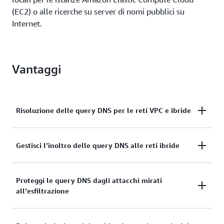
(EC2) o alle ricerche su server di nomi pubblici su
Internet.
Vantaggi
Risoluzione delle query DNS per le reti VPC e ibride
Permetti ai servizi AWS di risolvere le query DNS
Gestisci l’inoltro delle query DNS alle reti ibride
effettuate dai VPC e dalle reti ibride (tramite
endpoint del risolutore)
Gestisci l’inoltro delle query DNS per le reti ibride
Proteggi le query DNS dagli attacchi mirati
all’esfiltrazione
utilizzando gli endpoint del risolutore