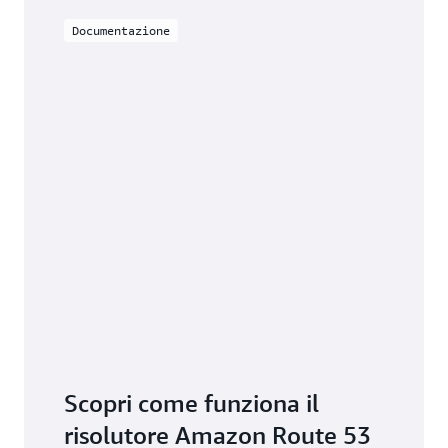
ibride terminando e ricevendo tramite DNS-over-
Documentazione
HTTPS (DoH).
Scopri come funziona il
risolutore Amazon Route 53