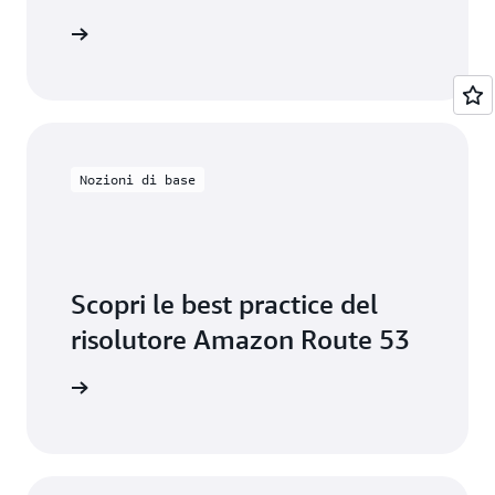
 Route 53
Nozioni di base
Scopri le best practice del
risolutore Amazon Route 53
t practice