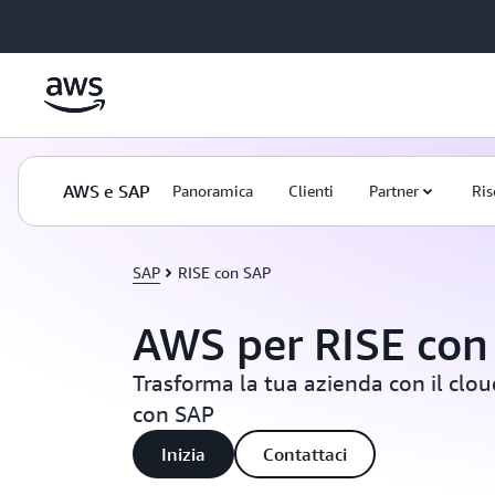
Passa al contenuto principale
AWS e SAP
Panoramica
Clienti
Partner
Ris
SAP
RISE con SAP
AWS per RISE con
Trasforma la tua azienda con il clo
con SAP
Inizia
Contattaci