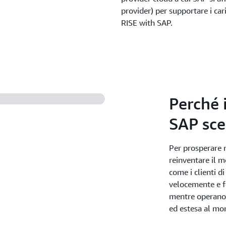
provider) per supportare i car
RISE with SAP.
Perché i
SAP sc
Per prosperare 
reinventare il m
come i clienti 
velocemente e f
mentre operano s
ed estesa al mo