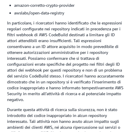
amazon-corretto-crypto-provider
awslabs/open-data-registry
In particolare, i ricercatori hanno identificato che le espressioni
regolari configurate nei repository indicati in precedenza per i
filtri webhook di AWS CodeBuild destinati a limitare gli ID
attori attendibili erano insufficienti. Tali espressioni
consentivano a un ID attore acquisito in modo prevedibile di
ottenere autorizzazioni amministrative per i repository
interessati. Possiamo confermare che si trattava di
configurazioni errate specifiche del progetto nei filtri degli ID
attori dei webhook per questi repository e non di un problema
del servizio CodeBuild stesso. I ricercatori hanno accuratamente
dimostrato che in un repository si è verificato l’inserimento di
codice inappropriato e hanno informato tempestivamente AWS
Security in merito all’attività di ricerca e al potenziale impatto
negativo.
Durante questa attività di ricerca sulla sicurezza, non è stato
introdotto del codice inappropriato in alcun repository
interessato. Tali attività non hanno avuto alcun impatto sugli
ambienti dei clienti AWS, né alcuna ripercussione sui servizi o