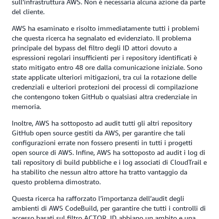
sull’infrastruttura AWS. Non è necessaria alcuna azione da parte
del cliente.
AWS ha esaminato e risolto immediatamente tutti i problemi
che questa ricerca ha segnalato ed evidenziato. Il problema
principale del bypass del filtro degli ID attori dovuto a
espressioni regolari insufficienti per i repository identificati è
stato mitigato entro 48 ore dalla comunicazione iniziale. Sono
state applicate ulteriori mitigazioni, tra cui la rotazione delle
credenziali e ulteriori protezioni dei processi di compilazione
che contengono token GitHub o qualsiasi altra credenziale in
memoria.
Inoltre, AWS ha sottoposto ad audit tutti gli altri repository
GitHub open source gestiti da AWS, per garantire che tali
configurazioni errate non fossero presenti in tutti i progetti
open source di AWS. Infine, AWS ha sottoposto ad audit i log di
tali repository di build pubbliche e i log associati di CloudTrail e
ha stabilito che nessun altro attore ha tratto vantaggio da
questo problema dimostrato.
Questa ricerca ha rafforzato l’importanza dell’audit degli
ambienti di AWS CodeBuild, per garantire che tutti i controlli di
accesso basati sul filtro ACTOR_ID abbiano un ambito e una