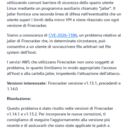
utilizzando comuni barriere di sicurezza dello spazio utente
Linux mediante un programma ausiliario chiamato “jailer”. Il
jailer fornisce una seconda linea di difesa nell’eventualità che un
utente superi i limiti della micro VM e viene rilasciato con ogni
versione di Firecracker.
Siamo a conoscenza di
CVE-2026-1386
, un problema relativo al
jailer di Firecracker che, in determinate circostanze, può
consentire a un utente di sovrascrivere file arbitrari nel file
system dell’host.
I servizi AWS che utilizzano Firecracker non sono soggetti al
problema, in quanto limitiamo in modo appropriato l’accesso
all’host e alla cartella jailer, impedendo l’attuazione dell’attacco.
Firecracker versione v1.13.1, precedenti e
Versioni interessate:
1.14.0
Risoluzione:
Questo problema è stato risolto nelle versioni di Firecracker
v1.14.1 e v1.13.2. Per incorporare le nuove correzioni, ti
consigliamo di eseguire l’aggiornamento alla versione più
recente e di assicurarti che siano state applicate le patch a