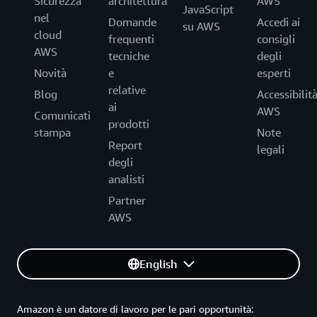
Sicurezza
architettura
AWS
JavaScript
nel
Domande
Accedi ai
su AWS
cloud
frequenti
consigli
AWS
tecniche
degli
Novità
e
esperti
relative
Blog
Accessibilit
ai
AWS
Comunicati
prodotti
stampa
Note
Report
legali
degli
analisti
Partner
AWS
English
Amazon è un datore di lavoro per le pari opportunità: