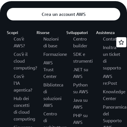
Crea un account AWS
Scopri
Risorse
Sviluppatori
Assistenza
Cos'è
Nozioni
Centro
Contattaci
AWS?
di base
builder
Inoltra
Cos'è il
Formazione
SDK e
un ticket
cloud
strumenti
di
AWS
computing?
supporto
Trust
.NET su
Cos'è
Center
AWS
AWS
l'IA
re:Post
Biblioteca
Python
agentica?
di
su AWS
Knowledge
Hub dei
soluzioni
Center
Java su
concetti
AWS
AWS
Panoramica
di cloud
Centro
del
PHP su
computing
di
Supporto
AWS