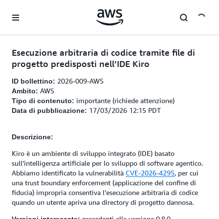
Passa al contenuto principale
Esecuzione arbitraria di codice tramite file di
progetto predisposti nell’IDE Kiro
2026-009-AWS
ID bollettino:
AWS
Ambito:
importante (richiede attenzione)
Tipo di contenuto:
17/03/2026 12:15 PDT
Data di pubblicazione:
Descrizione:
Kiro è un ambiente di sviluppo integrato (IDE) basato
sull’intelligenza artificiale per lo sviluppo di software agentico.
Abbiamo identificato la vulnerabilità
CVE-2026-4295
, per cui
una trust boundary enforcement (applicazione del confine di
fiducia) impropria consentiva l’esecuzione arbitraria di codice
quando un utente apriva una directory di progetto dannosa.
precedenti alla versione 0.8.0