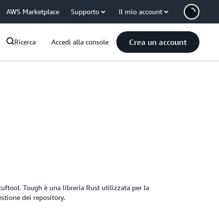
AWS Marketplace
Supporto
Il mio account
Crea un account
Ricerca
Accedi alla console
tuftool. Tough è una libreria Rust utilizzata per la
stione dei repository.