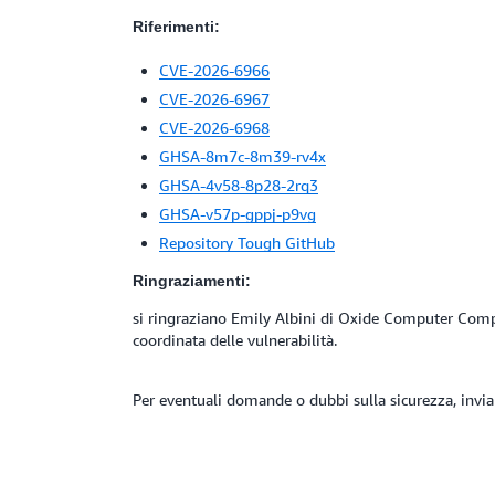
Riferimenti:
CVE-2026-6966
CVE-2026-6967
CVE-2026-6968
GHSA-8m7c-8m39-rv4x
GHSA-4v58-8p28-2rq3
GHSA-v57p-gppj-p9vg
Repository Tough GitHub
Ringraziamenti:
si ringraziano Emily Albini di Oxide Computer Compa
coordinata delle vulnerabilità.
Per eventuali domande o dubbi sulla sicurezza, invia