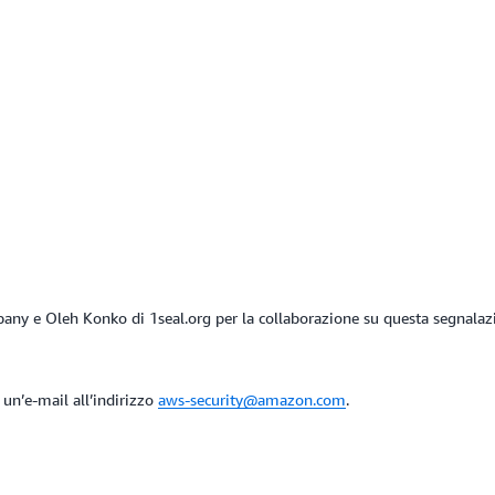
ny e Oleh Konko di 1seal.org per la collaborazione su questa segnalazi
 un’e-mail all’indirizzo
aws-security@amazon.com
.