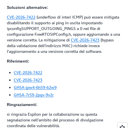
Soluzioni alternative:
CVE-2026-7422
(underflow di interi ICMP) può essere mitigata
disabilitando il supporto ai ping in uscita impostando
ipconfigSUPPORT_OUTGOING_PINGS a 0 nel file di
configurazione FreeRTOSIPConfig.h, oppure aggiornando a una
versione corretta. La mitigazione di
CVE-2026-7423
(bypass
della validazione dell’indirizzo MAC) richiede invece
l’aggiornamento a una versione corretta del software.
Riferimenti:
CVE-2026-7422
CVE-2026-7423
GHSA-jpw4-6h59-62w9
GHSA-7r59-2pgv-9v2r
Ringraziamenti:
si ringrazia Espilon per la collaborazione su questa
segnalazione nell’ambito del processo di divulgazione
coordinata delle vulnerabilità.