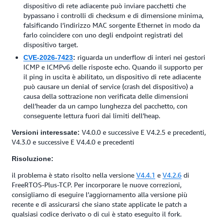
dispositivo di rete adiacente può inviare pacchetti che
bypassano i controlli di checksum e di dimensione minima,
falsificando l’indirizzo MAC sorgente Ethernet in modo da
farlo coincidere con uno degli endpoint registrati del
dispositivo target.
riguarda un underflow di interi nei gestori
CVE-2026-7423
:
ICMP e ICMPv6 delle risposte echo. Quando il supporto per
il ping in uscita è abilitato, un dispositivo di rete adiacente
può causare un denial of service (crash del dispositivo) a
causa della sottrazione non verificata delle dimensioni
dell’header da un campo lunghezza del pacchetto, con
conseguente lettura fuori dai limiti dell’heap.
V4.0.0 e successive E V4.2.5 e precedenti,
Versioni interessate:
V4.3.0 e successive E V4.4.0 e precedenti
Risoluzione:
il problema è stato risolto nella versione
V4.4.1
e
V4.2.6
di
FreeRTOS-Plus-TCP. Per incorporare le nuove correzioni,
consigliamo di eseguire l’aggiornamento alla versione più
recente e di assicurarsi che siano state applicate le patch a
qualsiasi codice derivato o di cui è stato eseguito il fork.