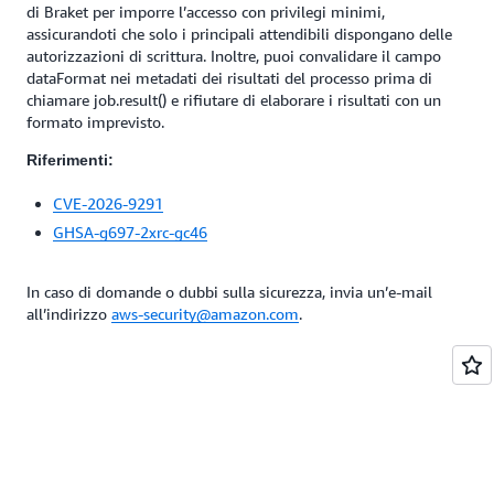
di Braket per imporre l’accesso con privilegi minimi,
assicurandoti che solo i principali attendibili dispongano delle
autorizzazioni di scrittura. Inoltre, puoi convalidare il campo
dataFormat nei metadati dei risultati del processo prima di
chiamare job.result() e rifiutare di elaborare i risultati con un
formato imprevisto.
Riferimenti:
CVE-2026-9291
GHSA-g697-2xrc-gc46
In caso di domande o dubbi sulla sicurezza, invia un’e-mail
all’indirizzo
aws-security@amazon.com
.