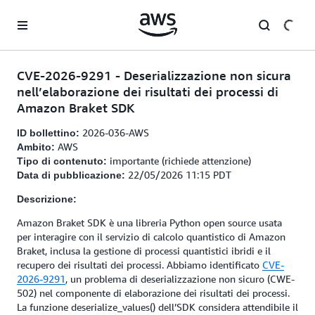
Passa al contenuto principale
CVE-2026-9291 - Deserializzazione non sicura
nell’elaborazione dei risultati dei processi di
Amazon Braket SDK
2026-036-AWS
ID bollettino:
AWS
Ambito:
importante (richiede attenzione)
Tipo di contenuto:
22/05/2026 11:15 PDT
Data di pubblicazione:
Descrizione:
Amazon Braket SDK è una libreria Python open source usata
per interagire con il servizio di calcolo quantistico di Amazon
Braket, inclusa la gestione di processi quantistici ibridi e il
recupero dei risultati dei processi. Abbiamo identificato
CVE-
2026-9291
, un problema di deserializzazione non sicuro (CWE-
502) nel componente di elaborazione dei risultati dei processi.
La funzione deserialize_values() dell’SDK considera attendibile il