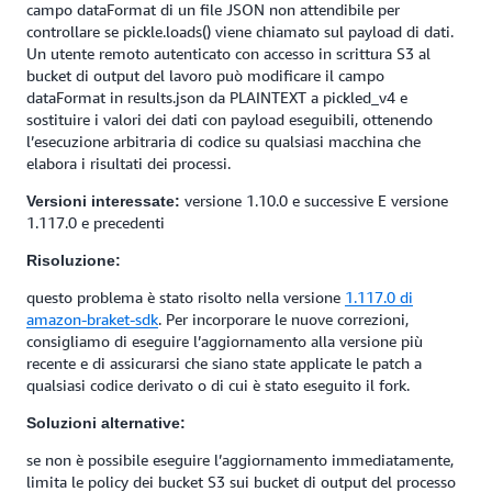
campo dataFormat di un file JSON non attendibile per
controllare se pickle.loads() viene chiamato sul payload di dati.
Un utente remoto autenticato con accesso in scrittura S3 al
bucket di output del lavoro può modificare il campo
dataFormat in results.json da PLAINTEXT a pickled_v4 e
sostituire i valori dei dati con payload eseguibili, ottenendo
l’esecuzione arbitraria di codice su qualsiasi macchina che
elabora i risultati dei processi.
versione 1.10.0 e successive E versione
Versioni interessate:
1.117.0 e precedenti
Risoluzione:
questo problema è stato risolto nella versione
1.117.0 di
amazon-braket-sdk
. Per incorporare le nuove correzioni,
consigliamo di eseguire l’aggiornamento alla versione più
recente e di assicurarsi che siano state applicate le patch a
qualsiasi codice derivato o di cui è stato eseguito il fork.
Soluzioni alternative:
se non è possibile eseguire l’aggiornamento immediatamente,
limita le policy dei bucket S3 sui bucket di output del processo