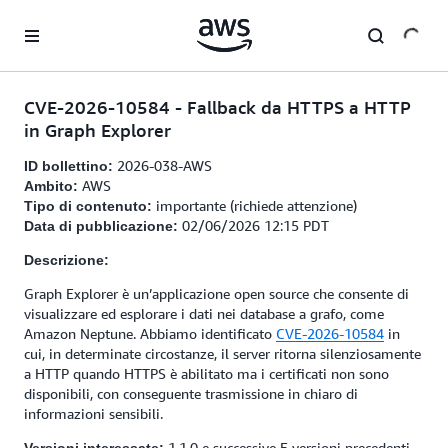
Passa al contenuto principale
CVE-2026-10584 - Fallback da HTTPS a HTTP
in Graph Explorer
2026-038-AWS
ID bollettino:
AWS
Ambito:
importante (richiede attenzione)
Tipo di contenuto:
02/06/2026 12:15 PDT
Data di pubblicazione:
Descrizione:
Graph Explorer è un’applicazione open source che consente di
visualizzare ed esplorare i dati nei database a grafo, come
Amazon Neptune. Abbiamo identificato
CVE-2026-10584
in
cui, in determinate circostanze, il server ritorna silenziosamente
a HTTP quando HTTPS è abilitato ma i certificati non sono
disponibili, con conseguente trasmissione in chiaro di
informazioni sensibili.
1.1.0 e successive E versioni precedenti