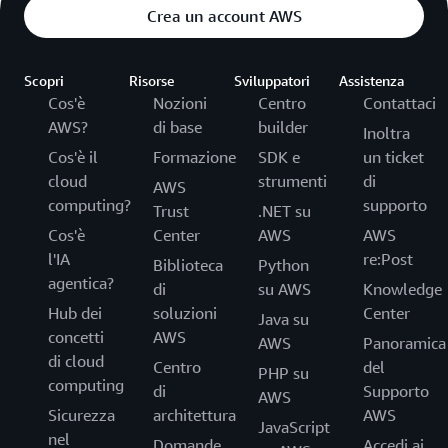
Crea un account AWS
Scopri
Risorse
Sviluppatori
Assistenza
Cos'è
Nozioni
Centro
Contattaci
AWS?
di base
builder
Inoltra
Cos'è il
Formazione
SDK e
un ticket
cloud
strumenti
di
AWS
computing?
supporto
Trust
.NET su
Cos'è
Center
AWS
AWS
l'IA
re:Post
Biblioteca
Python
agentica?
di
su AWS
Knowledge
Hub dei
soluzioni
Center
Java su
concetti
AWS
AWS
Panoramica
di cloud
Centro
del
PHP su
computing
di
Supporto
AWS
Sicurezza
architettura
AWS
JavaScript
nel
Domande
Accedi ai