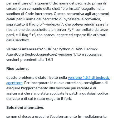
per sanificare gli argomenti del nome del pacchetto prima di
costruire un comando della shell “pip install” eseguito nella
sandbox di Code Interpreter. Questo consentiva agli argomenti
creati per il nome del pacchetto di bypassare la convalida,
soprattutto il flag pip “--index-url”, che poteva reindirizzare la
risoluzione del pacchetto a un server PyPI controllato da terze
parti, e il flag “-r”, che poteva leggere ed esporre file arbitrari
della sandbox.
SDK per Python di AWS Bedrock
Versioni interessate:
AgentCore (bedrock-agentcore) versione 1.1.3 e successive,
versioni precedenti alla 1.6.1
Risoluzione:
questo problema è stato risolto nella
versione 1.6.1 di bedrock-
agentcore
. Per incorporare le nuove correzioni, consigliamo di
eseguire l’aggiornamento alla versione più recente e di
assicurarsi che siano state applicate le patch a qualsiasi codice
derivato o di cui è stato eseguito il fork.
Soluzioni alternative:
se non si riesce a eseguire l’aggiornamento immediatamente,