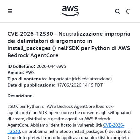
Passa al contenuto principale
CVE-2026-12530 - Neutralizzazione impropria
dei delimitatori di argomento in
install_packages () nell’SDK per Python di AWS
Bedrock AgentCore
2026-044-AWS
ID bollettino:
AWS
Ambito:
importante (richiede attenzione)
Tipo di contenuto:
17/06/2026 14:15 PDT
Data di pubblicazione:
Descrizione:
l’SDK per Python di AWS Bedrock AgentCore (bedrock-
agentcore) è un SDK open source che consente agli sviluppatori
di creare, distribuire e gestire agenti su AWS Bedrock
AgentCore. Abbiamo identificato la vulnerabilità
CVE-2026-
12530
, un problema nel metodo install_packages () del client di
Code Interpreter. Il metodo applicava una blocklist incompleta