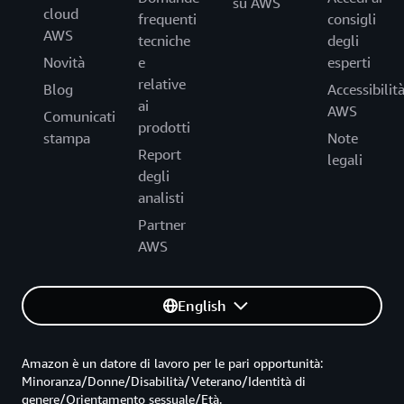
su AWS
cloud
frequenti
consigli
AWS
tecniche
degli
Novità
e
esperti
relative
Blog
Accessibilit
ai
AWS
Comunicati
prodotti
stampa
Note
Report
legali
degli
analisti
Partner
AWS
English
Amazon è un datore di lavoro per le pari opportunità:
Minoranza/Donne/Disabilità/Veterano/Identità di
genere/Orientamento sessuale/Età.