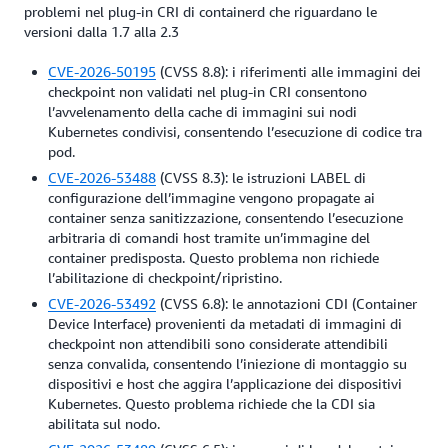
problemi nel plug-in CRI di containerd che riguardano le
versioni dalla 1.7 alla 2.3
CVE-2026-50195
(CVSS 8.8): i riferimenti alle immagini dei
checkpoint non validati nel plug-in CRI consentono
l’avvelenamento della cache di immagini sui nodi
Kubernetes condivisi, consentendo l’esecuzione di codice tra
pod.
CVE-2026-53488
(CVSS 8.3): le istruzioni LABEL di
configurazione dell’immagine vengono propagate ai
container senza sanitizzazione, consentendo l’esecuzione
arbitraria di comandi host tramite un’immagine del
container predisposta. Questo problema non richiede
l’abilitazione di checkpoint/ripristino.
CVE-2026-53492
(CVSS 6.8): le annotazioni CDI (Container
Device Interface) provenienti da metadati di immagini di
checkpoint non attendibili sono considerate attendibili
senza convalida, consentendo l’iniezione di montaggio su
dispositivi e host che aggira l’applicazione dei dispositivi
Kubernetes. Questo problema richiede che la CDI sia
abilitata sul nodo.