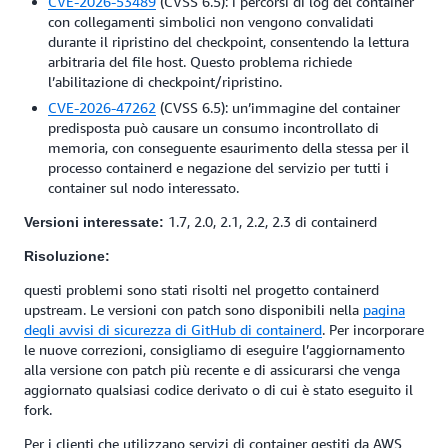
CVE-2026-53489
(CVSS 6.5): i percorsi di log del container
con collegamenti simbolici non vengono convalidati
durante il ripristino del checkpoint, consentendo la lettura
arbitraria del file host. Questo problema richiede
l’abilitazione di checkpoint/ripristino.
CVE-2026-47262
(CVSS 6.5): un’immagine del container
predisposta può causare un consumo incontrollato di
memoria, con conseguente esaurimento della stessa per il
processo containerd e negazione del servizio per tutti i
container sul nodo interessato.
1.7, 2.0, 2.1, 2.2, 2.3 di containerd
Versioni interessate:
Risoluzione:
questi problemi sono stati risolti nel progetto containerd
upstream. Le versioni con patch sono disponibili nella
pagina
degli avvisi di sicurezza di GitHub di containerd
. Per incorporare
le nuove correzioni, consigliamo di eseguire l’aggiornamento
alla versione con patch più recente e di assicurarsi che venga
aggiornato qualsiasi codice derivato o di cui è stato eseguito il
fork.
Per i clienti che utilizzano servizi di container gestiti da AWS