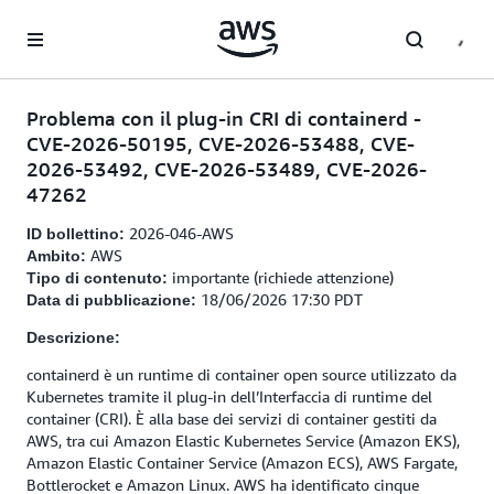
Passa al contenuto principale
Problema con il plug-in CRI di containerd -
CVE-2026-50195, CVE-2026-53488, CVE-
2026-53492, CVE-2026-53489, CVE-2026-
47262
2026-046-AWS
ID bollettino:
AWS
Ambito:
importante (richiede attenzione)
Tipo di contenuto:
18/06/2026 17:30 PDT
Data di pubblicazione:
Descrizione:
containerd è un runtime di container open source utilizzato da
Kubernetes tramite il plug-in dell’Interfaccia di runtime del
container (CRI). È alla base dei servizi di container gestiti da
AWS, tra cui Amazon Elastic Kubernetes Service (Amazon EKS),
Amazon Elastic Container Service (Amazon ECS), AWS Fargate,
Bottlerocket e Amazon Linux. AWS ha identificato cinque