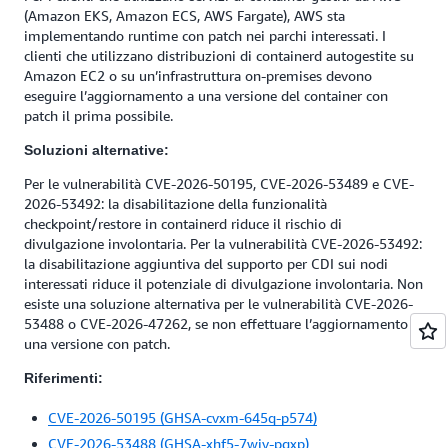
(Amazon EKS, Amazon ECS, AWS Fargate), AWS sta
implementando runtime con patch nei parchi interessati. I
clienti che utilizzano distribuzioni di containerd autogestite su
Amazon EC2 o su un’infrastruttura on-premises devono
eseguire l’aggiornamento a una versione del container con
patch il prima possibile.
Soluzioni alternative:
Per le vulnerabilità CVE-2026-50195, CVE-2026-53489 e CVE-
2026-53492: la disabilitazione della funzionalità
checkpoint/restore in containerd riduce il rischio di
divulgazione involontaria. Per la vulnerabilità CVE-2026-53492:
la disabilitazione aggiuntiva del supporto per CDI sui nodi
interessati riduce il potenziale di divulgazione involontaria. Non
esiste una soluzione alternativa per le vulnerabilità CVE-2026-
53488 o CVE-2026-47262, se non effettuare l’aggiornamento a
una versione con patch.
Riferimenti:
CVE-2026-50195 (GHSA-cvxm-645q-p574)
CVE-2026-53488 (GHSA-xhf5-7wjv-pqxp)