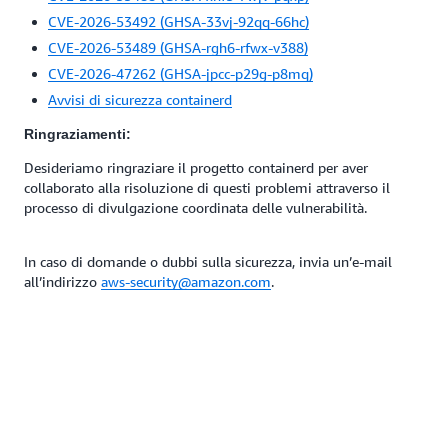
CVE-2026-53492 (GHSA-33vj-92qq-66hc)
CVE-2026-53489 (GHSA-rgh6-rfwx-v388)
CVE-2026-47262 (GHSA-jpcc-p29g-p8mq)
Avvisi di sicurezza containerd
Ringraziamenti:
Desideriamo ringraziare il progetto containerd per aver
collaborato alla risoluzione di questi problemi attraverso il
processo di divulgazione coordinata delle vulnerabilità.
In caso di domande o dubbi sulla sicurezza, invia un’e-mail
all’indirizzo
aws-security@amazon.com
.