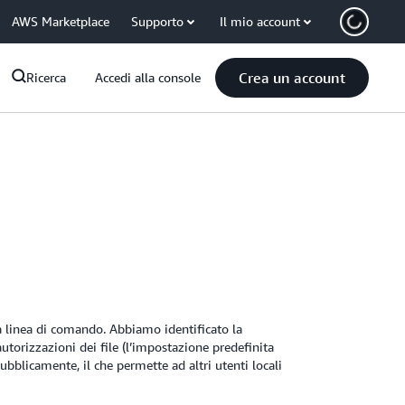
AWS Marketplace
Supporto
Il mio account
Crea un account
Ricerca
Accedi alla console
a linea di comando. Abbiamo identificato la
utorizzazioni dei file (l’impostazione predefinita
pubblicamente, il che permette ad altri utenti locali