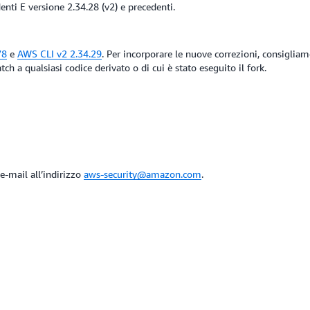
enti E versione 2.34.28 (v2) e precedenti.
78
e
AWS CLI v2 2.34.29
. Per incorporare le nuove correzioni, consiglia
tch a qualsiasi codice derivato o di cui è stato eseguito il fork.
e-mail all’indirizzo
aws-security@amazon.com
.