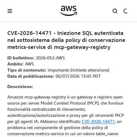
Passa al contenuto principale
CVE-2026-14471 - Iniezione SQL autenticata
nel sottosistema della policy di conservazione
metrics-service di mcp-gateway-registry
2026-052-AWS
ID bollettino:
AWS
Ambito:
importante (richiede attenzione)
Tipo di contenuto:
06/07/2026 13:45 PDT
Data di pubblicazione:
Descrizione:
Amazon mcp-gateway-registry è un gateway e registro open
source per server Model Context Protocol (MCP), che fornisce
funzionalità centralizzate di rilevamento,
autenticazione/autorizzazione e proxy per gli strumenti MCP
per gli agenti IA. Abbiamo identificato
CVE-2026-14471
, un
problema nel componente di gestione della policy di
conservazione metrics-service in cui un valore table_name