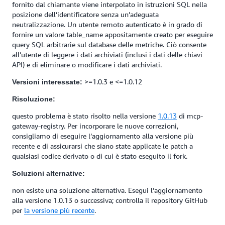
fornito dal chiamante viene interpolato in istruzioni SQL nella
posizione dell’identificatore senza un’adeguata
neutralizzazione. Un utente remoto autenticato è in grado di
fornire un valore table_name appositamente creato per eseguire
query SQL arbitrarie sul database delle metriche. Ciò consente
all’utente di leggere i dati archiviati (inclusi i dati delle chiavi
API) e di eliminare o modificare i dati archiviati.
>=1.0.3 e <=1.0.12
Versioni interessate:
Risoluzione:
questo problema è stato risolto nella versione
1.0.13
di mcp-
gateway-registry. Per incorporare le nuove correzioni,
consigliamo di eseguire l’aggiornamento alla versione più
recente e di assicurarsi che siano state applicate le patch a
qualsiasi codice derivato o di cui è stato eseguito il fork.
Soluzioni alternative:
non esiste una soluzione alternativa. Esegui l’aggiornamento
alla versione 1.0.13 o successiva; controlla il repository GitHub
per
la versione più recente
.