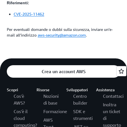
Riferimenti:
CVE-2025-11462
Per eventuali domande o dubbi sulla sicurezza, inviare un’e-
mail all’indirizzo
aws-security@amazon.com
.
Crea un account AWS
Scopri
Risorse
Sviluppatori
Assistenza
Cos'è
Nozioni
Centro
Contattaci
AWS?
di base
builder
Inoltra
Cos'è il
Formazione
SDK e
un ticket
cloud
strumenti
di
AWS
computing?
supporto
Trust
.NET su