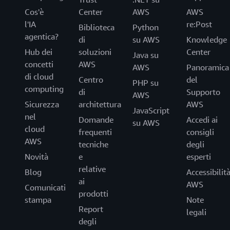
Cos'è
Center
AWS
AWS
l'IA
re:Post
Biblioteca
Python
agentica?
di
su AWS
Knowledge
Hub dei
soluzioni
Center
Java su
concetti
AWS
AWS
Panoramica
di cloud
Centro
del
PHP su
computing
di
Supporto
AWS
Sicurezza
architettura
AWS
JavaScript
nel
Domande
Accedi ai
su AWS
cloud
frequenti
consigli
AWS
tecniche
degli
Novità
e
esperti
relative
Blog
Accessibilit
ai
AWS
Comunicati
prodotti
stampa
Note
Report
legali
degli