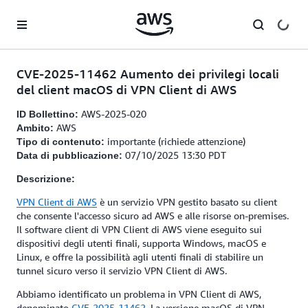
Passa al contenuto principale
CVE-2025-11462 Aumento dei privilegi locali
del client macOS di VPN Client di AWS
AWS-2025-020
ID Bollettino:
AWS
Ambito:
importante (richiede attenzione)
Tipo di contenuto:
07/10/2025 13:30 PDT
Data di pubblicazione:
Descrizione:
VPN Client di AWS
è un servizio VPN gestito basato su client
che consente l'accesso sicuro ad AWS e alle risorse on-premises.
Il software client di VPN Client di AWS viene eseguito sui
dispositivi degli utenti finali, supporta Windows, macOS e
Linux, e offre la possibilità agli utenti finali di stabilire un
tunnel sicuro verso il servizio VPN Client di AWS.
Abbiamo identificato un problema in VPN Client di AWS,
denominato
CVE-2025-11462
. La versione macOS di VPN