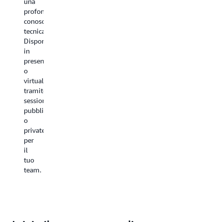
una
profonda
conoscenza
tecnica.
Disponibile
in
presenza
o
virtualmente
tramite
sessioni
pubbliche
o
private
per
il
tuo
team.