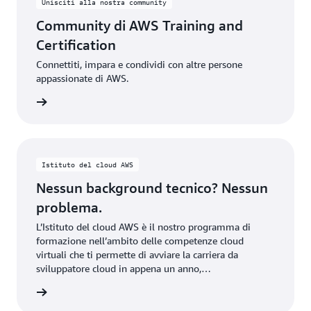
Unisciti alla nostra community
Community di AWS Training and
Certification
Connettiti, impara e condividi con altre persone
appassionate di AWS.
iviti ora
Istituto del cloud AWS
Nessun background tecnico? Nessun
problema.
L’Istituto del cloud AWS è il nostro programma di
formazione nell’ambito delle competenze cloud
virtuali che ti permette di avviare la carriera da
sviluppatore cloud in appena un anno,
indipendentemente dal tuo background tecnico.
loud AWS