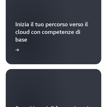
Inizia il tuo percorso verso il
cloud con competenze di
base
zia da qui