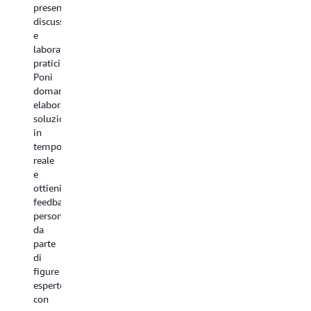
presentazioni,
discussioni
e
laboratori
pratici.
Poni
domande,
elabora
soluzioni
in
tempo
reale
e
ottieni
feedback
personalizzati
da
parte
di
figure
esperte
con