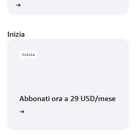
ner AWS
Inizia
Inizia
Abbonati ora a 29 USD/mese
 imparare