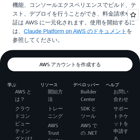
機能、コンソールエクスペリエンスでビルド、テ
スト、デプロイを行うことができ、料金請求や認
証は AWS に一元化されます。使用を開始するに
は、
Claude Platform on AWS のドキュメント
を
参照してください。
AWS アカウントを作成する
学ぶ
リソース
デベロッパー
ヘルプ
AWS と
開始方
Builder
お問い
は？
法
Center
合わせ
クラウ
トレー
SDK と
サポー
ドコン
ニング
ツール
トチケ
ピュー
ットを
AWS
AWS で
ティン
申請す
Trust
の .NET
グとは?
る