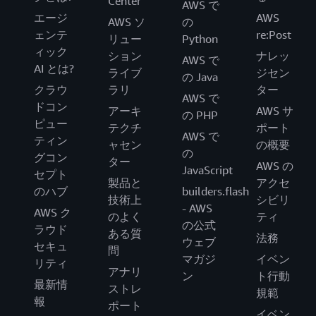
Center
AWS で
エージ
AWS
AWS ソ
の
ェンテ
re:Post
リュー
Python
ィック
ション
ナレッ
AWS で
AI とは?
ライブ
ジセン
の Java
クラウ
ラリ
ター
AWS で
ドコン
アーキ
AWS サ
の PHP
ピュー
テクチ
ポート
AWS で
ティン
ャセン
の概要
の
グコン
ター
AWS の
JavaScript
セプト
製品と
アクセ
のハブ
builders.flash
技術上
シビリ
- AWS
AWS ク
のよく
ティ
の公式
ラウド
ある質
法務
ウェブ
セキュ
問
マガジ
イベン
リティ
アナリ
ン
ト行動
最新情
ストレ
規範
報
ポート
イベン