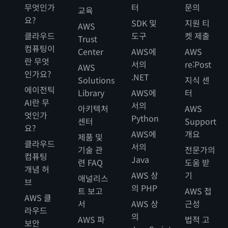
무엇인가
터
문의
교육
요?
SDK 및
지원 티
AWS
클라우드
도구
켓 제출
Trust
컴퓨팅이
Center
AWS에
AWS
란 무엇
서의
re:Post
AWS
인가요?
.NET
Solutions
지식 센
에이전틱
Library
AWS에
터
AI란 무
서의
아키텍처
AWS
엇인가
Python
센터
Support
요?
AWS에
개요
제품 및
클라우드
서의
기술 관
전문가의
컴퓨팅
Java
련 FAQ
도움 받
개념 허
AWS 상
기
애널리스
브
의 PHP
트 보고
AWS 접
AWS 클
서
AWS 상
근성
라우드
의
AWS 파
법적 고
보안