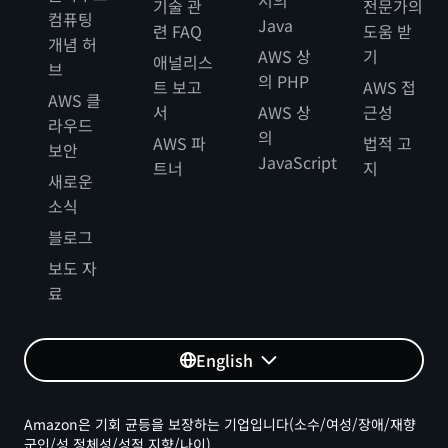
서의
기술 관
전문가의
컴퓨팅
Java
련 FAQ
도움 받
개념 허
AWS 상
기
애널리스
브
의 PHP
트 보고
AWS 접
AWS 클
서
AWS 상
근성
라우드
의
AWS 파
법적 고
보안
JavaScript
트너
지
새로운
소식
블로그
보도 자
료
English
Amazon은 기회 균등을 보장하는 기업입니다(소수/여성/장애/재향
군인/성 정체성/성적 지향/나이).