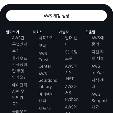
AWS 계정 생성
알아보기
리소스
개발자
도움말
AWS란
시작하기
빌더 센
AWS에
무엇인가
터
문의
교육
요?
SDK 및
지원 티
AWS
클라우드
도구
켓 제출
Trust
컴퓨팅이
Center
AWS에
AWS
란 무엇
서의
re:Post
AWS
인가요?
.NET
Solutions
지식 센
에이전틱
Library
AWS에
터
AI란 무
서의
아키텍처
AWS
엇인가
Python
센터
Support
요?
AWS에
개요
제품 및
클라우드