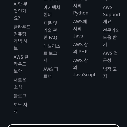
AI란 무
서의
아키텍처
AWS
엇인가
Python
센터
Support
요?
AWS에
개요
제품 및
클라우드
서의
기술 관
전문가의
컴퓨팅
Java
련 FAQ
도움 받
개념 허
AWS 상
기
애널리스
브
의 PHP
트 보고
AWS 접
AWS 클
서
AWS 상
근성
라우드
의
AWS 파
법적 고
보안
JavaScript
트너
지
새로운
소식
블로그
보도 자
료