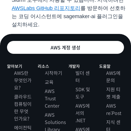
Slurm 모두에서 사용할 수 있습니다. 시작하려면
AWSLabs GitHub 리포지토리
를 방문하여 선호하
는 코딩 어시스턴트에 sagemaker-ai 플러그인을
설치하세요.
AWS 계정 생성
알아보기
리소스
개발자
도움말
AWS란
시작하기
빌더 센
AWS에
무엇인가
터
문의
교육
요?
SDK 및
지원 티
AWS
클라우드
도구
켓 제출
Trust
컴퓨팅이
Center
AWS에
AWS
란 무엇
서의
re:Post
AWS
인가요?
.NET
Solutions
지식 센
에이전틱
Library
AWS에
터