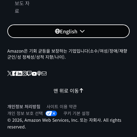
보도 자
료
영국
English
Hackney 설계 시스템
Amazon은 기회 균등을 보장하는 기업입니다(소수/여성/장애/재향
Hackney Design System은 Hackney Council 플랫폼 및
군인/성 정체성/성적 지향/나이).
서비스에 대한 사용자 인터페이스 구축에 필요한 모든 기능
을 포함하고 있습니다.
웹사이트
|
깃허브
맨 위로 이동
개인정보 처리방침
사이트 이용 약관
영국
개인 정보 보호 선택
쿠키 기본 설정
© 2026, Amazon Web Services, Inc. 또는 자회사. All rights
국민 보건 서비스 (NHS)...
reserved.