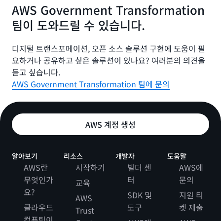
AWS Government Transformation
캐나다 정부의 템플릿, 패턴 및 디자인 원칙.
팀이 도와드릴 수 있습니다.
웹 사이트
디지털 트랜스포메이션, 오픈 소스 솔루션 구현에 도움이 필
요하거나 공유하고 싶은 솔루션이 있나요? 여러분의 의견을
브라질
듣고 싶습니다.
AWS Government Transformation 팀에 문의
Design System do Governo
Federal
AWS 계정 생성
디지털 서비스 개발을 위한 브라질 정부의 사용자 인터페이
스 디자인 표준 및 템플릿입니다.
알아보기
리소스
개발자
도움말
AWS란
시작하기
빌더 센
AWS에
웹 사이트
무엇인가
터
문의
교육
요?
SDK 및
지원 티
AWS
클라우드
도구
켓 제출
Trust
영국
컴퓨팅이