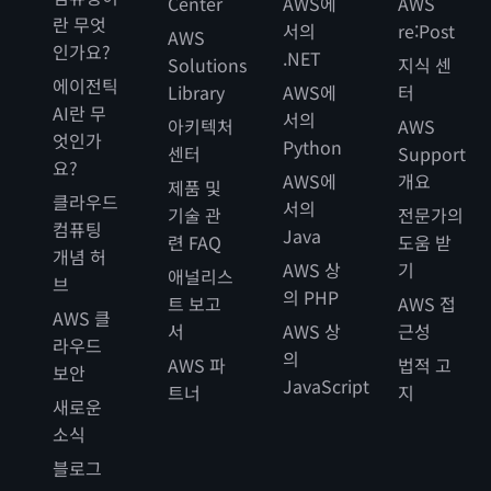
Center
AWS에
AWS
란 무엇
설계 시스템
서의
re:Post
AWS
인가요?
.NET
Solutions
지식 센
에이전틱
GOV.UK 디자인 시스템은 서비스를 GOV.UK와 일관되게 만
Library
AWS에
터
AI란 무
들고자 하는 사용자를 위한 스타일, 구성 요소 및 패턴을 제공
서의
아키텍처
AWS
엇인가
합니다.
Python
센터
Support
요?
AWS에
개요
제품 및
웹 사이트
클라우드
서의
기술 관
전문가의
컴퓨팅
Java
련 FAQ
도움 받
개념 허
AWS 상
기
애널리스
스코틀랜드
브
의 PHP
트 보고
AWS 접
AWS 클
서
AWS 상
근성
Digital Scotland Design System
라우드
의
AWS 파
법적 고
보안
JavaScript
트너
지
Digital Scotland Design System은 스코틀랜드 정부 및 기
새로운
타 스코틀랜드 공공 기관의 웹 사이트 및 웹 애플리케이션을
소식
위한 정적 웹 자산을 제공합니다.
블로그
웹 사이트