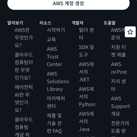
AWS 계정 생성
알아보기
리소스
개발자
도움말
AWS란
시작하기
빌더 센
AWS에
무엇인가
터
문의
교육
요?
SDK 및
지원 티
AWS
클라우드
도구
켓 제출
Trust
컴퓨팅이
Center
AWS에
AWS
란 무엇
서의
re:Post
AWS
인가요?
.NET
Solutions
지식 센
에이전틱
Library
AWS에
터
AI란 무
서의
아키텍처
AWS
엇인가
Python
센터
Support
요?
AWS에
개요
제품 및
클라우드
서의
기술 관
전문가의
컴퓨팅
Java
련 FAQ
도움 받
개념 허