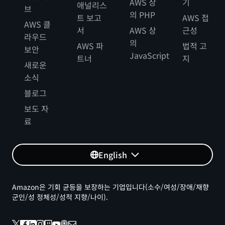
AWS 상
기
애널리스
브
의 PHP
트 보고
AWS 접
AWS 클
서
AWS 상
근성
라우드
의
AWS 파
법적 고
보안
JavaScript
트너
지
새로운
소식
블로그
보도 자
료
English
Amazon은 기회 균등을 보장하는 기업입니다(소수/여성/장애/재향
군인/성 정체성/성적 지향/나이).