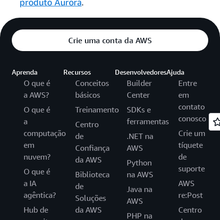
produto Aurora
.
Crie uma conta da AWS
Aprenda
Recursos
Desenvolvedores
Ajuda
O que é
Conceitos
Builder
Entre
a AWS?
básicos
Center
em
contato
O que é
Treinamento
SDKs e
conosco
a
ferramentas
Centro
computação
Crie um
de
.NET na
em
tíquete
Confiança
AWS
nuvem?
de
da AWS
Python
suporte
O que é
Biblioteca
na AWS
a IA
AWS
de
Java na
agêntica?
re:Post
Soluções
AWS
Hub de
da AWS
Centro
PHP na