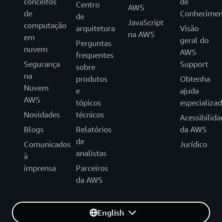
conceitos
de
Centro
AWS
de
Conhecimen
de
JavaScript
computação
arquitetura
Visão
na AWS
em
geral do
Perguntas
nuvem
AWS
frequentes
Segurança
Support
sobre
na
produtos
Obtenha
Nuvem
e
ajuda
AWS
tópicos
especializa
Novidades
técnicos
Acessibilida
Blogs
Relatórios
da AWS
de
Comunicados
Jurídico
analistas
à
imprensa
Parceiros
da AWS
English