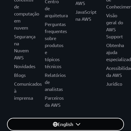
Centro
AWS
de
Conhecimen
de
JavaScript
computação
arquitetura
Visão
na AWS
em
geral do
Perguntas
nuvem
AWS
frequentes
Segurança
Support
sobre
na
produtos
Obtenha
Nuvem
e
ajuda
AWS
tópicos
especializa
Novidades
técnicos
Acessibilida
Blogs
Relatórios
da AWS
de
Comunicados
Jurídico
analistas
à
imprensa
Parceiros
da AWS
English