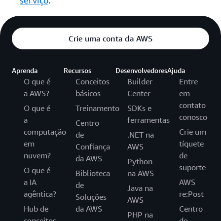
serviço
.
Crie uma conta da AWS
Aprenda
Recursos
Desenvolvedores
Ajuda
O que é
Conceitos
Builder
Entre
a AWS?
básicos
Center
em
contato
O que é
Treinamento
SDKs e
conosco
a
ferramentas
Centro
computação
Crie um
de
.NET na
em
tíquete
Confiança
AWS
nuvem?
de
da AWS
Python
suporte
O que é
Biblioteca
na AWS
a IA
AWS
de
Java na
agêntica?
re:Post
Soluções
AWS
Hub de
da AWS
Centro
PHP na
conceitos
de