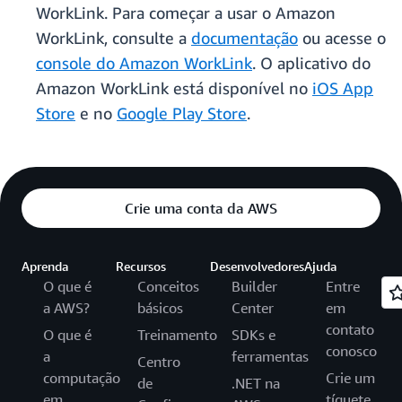
WorkLink. Para começar a usar o Amazon
WorkLink, consulte a
documentação
ou acesse o
console do Amazon WorkLink
. O aplicativo do
Amazon WorkLink está disponível no
iOS App
Store
e no
Google Play Store
.
Crie uma conta da AWS
Aprenda
Recursos
Desenvolvedores
Ajuda
O que é
Conceitos
Builder
Entre
a AWS?
básicos
Center
em
contato
O que é
Treinamento
SDKs e
conosco
a
ferramentas
Centro
computação
Crie um
de
.NET na
em
tíquete