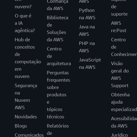
Confiança
AWS
nuvem?
de
da AWS
Python
suporte
O que é
Biblioteca
na AWS
a IA
AWS
de
Java na
agêntica?
re:Post
Soluções
AWS
Hub de
da AWS
Centro
PHP na
conceitos
de
Centro
AWS
de
Conhecimen
de
JavaScript
computação
arquitetura
Visão
na AWS
em
geral do
Perguntas
nuvem
AWS
frequentes
Segurança
Support
sobre
na
produtos
Obtenha
Nuvem
e
ajuda
AWS
tópicos
especializa
Novidades
técnicos
Acessibilida
Blogs
Relatórios
da AWS
de
Comunicados
Jurídico