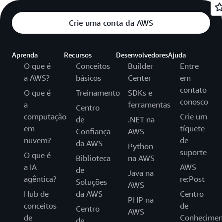
Crie uma conta da AWS
Aprenda
Recursos
Desenvolvedores
Ajuda
O que é
Conceitos
Builder
Entre
a AWS?
básicos
Center
em
contato
O que é
Treinamento
SDKs e
conosco
a
ferramentas
Centro
computação
Crie um
de
.NET na
em
tíquete
Confiança
AWS
nuvem?
de
da AWS
Python
suporte
O que é
Biblioteca
na AWS
a IA
AWS
de
Java na
agêntica?
re:Post
Soluções
AWS
Hub de
da AWS
Centro
PHP na
conceitos
de
Centro
AWS
de
Conhecimen
de