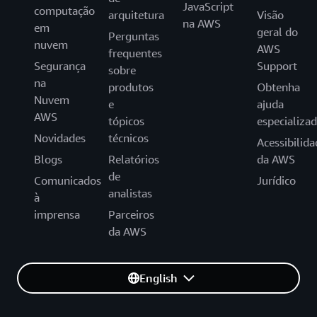
JavaScript
computação
arquitetura
Visão
na AWS
em
geral do
Perguntas
nuvem
AWS
frequentes
Segurança
Support
sobre
na
produtos
Obtenha
Nuvem
e
ajuda
AWS
tópicos
especializa
Novidades
técnicos
Acessibilida
Blogs
Relatórios
da AWS
de
Comunicados
Jurídico
analistas
à
imprensa
Parceiros
da AWS
English