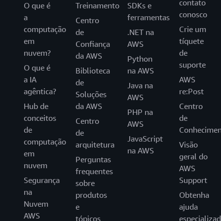
contato
O que é
Treinamento
SDKs e
conosco
a
ferramentas
Centro
computação
Crie um
de
.NET na
em
tíquete
Confiança
AWS
nuvem?
de
da AWS
Python
suporte
O que é
Biblioteca
na AWS
a IA
AWS
de
Java na
agêntica?
re:Post
Soluções
AWS
Hub de
da AWS
Centro
PHP na
conceitos
de
Centro
AWS
de
Conhecimen
de
JavaScript
computação
arquitetura
Visão
na AWS
em
geral do
Perguntas
nuvem
AWS
frequentes
Segurança
Support
sobre
na
produtos
Obtenha
Nuvem
e
ajuda
AWS
tópicos
especializa