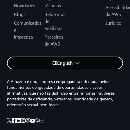
Novidades
técnicos
Acessibilida
Blogs
Relatórios
da AWS
de
Comunicados
Jurídico
analistas
à
imprensa
Parceiros
da AWS
English
A Amazon é uma empresa empregadora orientada pelos
fundamentos de igualdade de oportunidades e ações
afirmativas, que não faz distinção entre minorias, mulheres,
portadores de deficiência, veteranos, identidade de gênero,
orientação sexual nem idade.