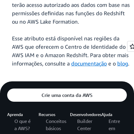
terão acesso autorizado aos dados com base nas
permissões definidas nas funções do Redshift
ou no AWS Lake Formation.
Esse atributo está disponível nas regiões da
AWS que oferecem o Centro de Identidade do
AWS IAM e o Amazon Redshift. Para obter mais
informações, consulte a
documentação
e o
blog
.
Crie uma conta da AWS
Aprenda
Recursos
Desenvolvedores
Ajuda
O que é
Conceitos
Builder
Entre
a AWS?
básicos
Center
em