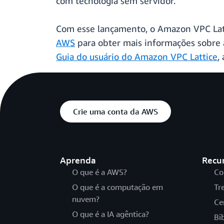
com tecnologia sem servidor.
Com esse lançamento, o Amazon VPC Latt
AWS
para obter mais informações sobre a
Guia do usuário do Amazon VPC Lattice
,
Crie uma conta da AWS
Aprenda
Recu
O que é a AWS?
Co
O que é a computação em
Tr
nuvem?
Ce
O que é a IA agêntica?
Bi