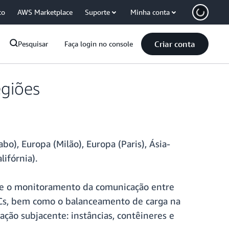
co
AWS Marketplace
Suporte
Minha conta
Criar conta
Pesquisar
Faça login no console
egiões
o), Europa (Milão), Europa (Paris), Ásia-
lifórnia).
o e o monitoramento da comunicação entre
VPCs, bem como o balanceamento de carga na
ção subjacente: instâncias, contêineres e