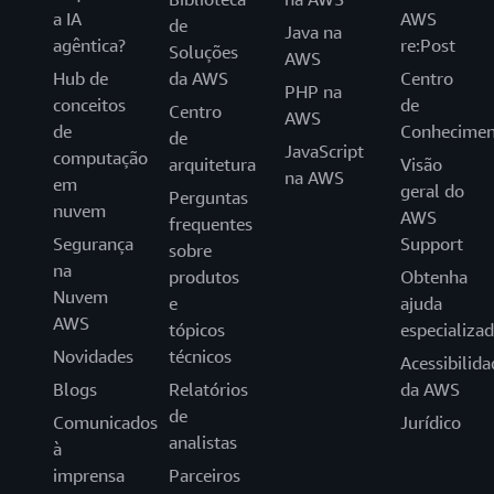
a IA
AWS
de
Java na
agêntica?
re:Post
Soluções
AWS
Hub de
da AWS
Centro
PHP na
conceitos
de
Centro
AWS
de
Conhecimen
de
JavaScript
computação
arquitetura
Visão
na AWS
em
geral do
Perguntas
nuvem
AWS
frequentes
Segurança
Support
sobre
na
produtos
Obtenha
Nuvem
e
ajuda
AWS
tópicos
especializa
Novidades
técnicos
Acessibilida
Blogs
Relatórios
da AWS
de
Comunicados
Jurídico
analistas
à
imprensa
Parceiros