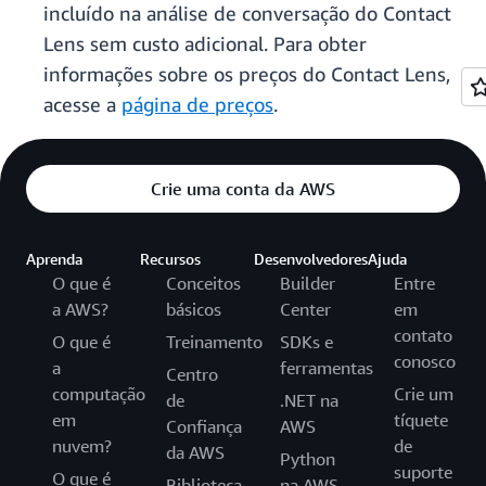
incluído na análise de conversação do Contact
Lens sem custo adicional. Para obter
informações sobre os preços do Contact Lens,
acesse a
página de preços
.
Crie uma conta da AWS
Aprenda
Recursos
Desenvolvedores
Ajuda
O que é
Conceitos
Builder
Entre
a AWS?
básicos
Center
em
contato
O que é
Treinamento
SDKs e
conosco
a
ferramentas
Centro
computação
Crie um
de
.NET na
em
tíquete
Confiança
AWS
nuvem?
de
da AWS
Python
suporte
O que é
Biblioteca
na AWS