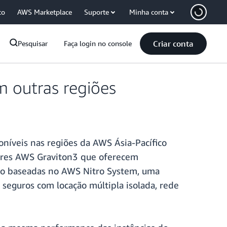
co
AWS Marketplace
Suporte
Minha conta
Criar conta
Pesquisar
Faça login no console
m outras regiões
níveis nas regiões da AWS Ásia-Pacífico
dores AWS Graviton3 que oferecem
ão baseadas no AWS Nitro System, uma
 seguros com locação múltipla isolada, rede