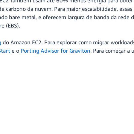
 EC2 também usam até 60% menos energia para obter 
e carbono da nuvem. Para maior escalabilidade, essas 
indo bare metal, e oferecem largura de banda da rede 
e (EBS).
g
do Amazon EC2. Para explorar como migrar workloads 
tart
e o
Porting Advisor for Graviton
. Para começar a 