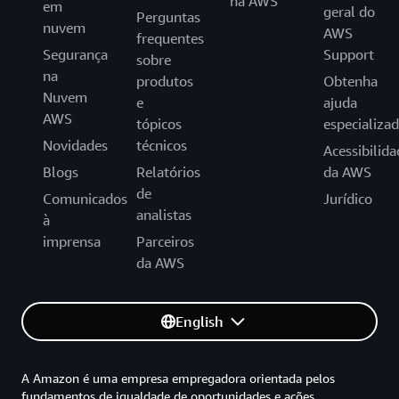
na AWS
em
geral do
Perguntas
nuvem
AWS
frequentes
Segurança
Support
sobre
na
produtos
Obtenha
Nuvem
e
ajuda
AWS
tópicos
especializa
Novidades
técnicos
Acessibilida
Blogs
Relatórios
da AWS
de
Comunicados
Jurídico
analistas
à
imprensa
Parceiros
da AWS
English
A Amazon é uma empresa empregadora orientada pelos
fundamentos de igualdade de oportunidades e ações