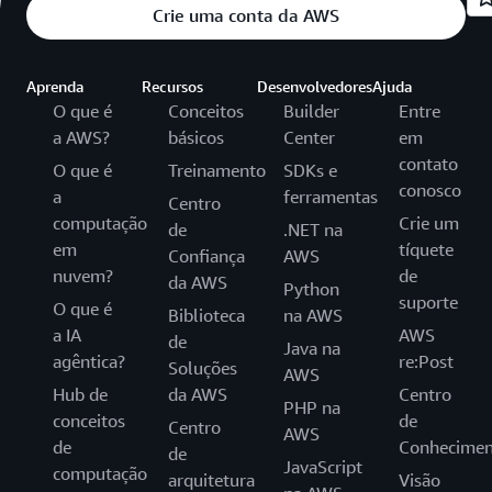
Crie uma conta da AWS
Aprenda
Recursos
Desenvolvedores
Ajuda
O que é
Conceitos
Builder
Entre
a AWS?
básicos
Center
em
contato
O que é
Treinamento
SDKs e
conosco
a
ferramentas
Centro
computação
Crie um
de
.NET na
em
tíquete
Confiança
AWS
nuvem?
de
da AWS
Python
suporte
O que é
Biblioteca
na AWS
a IA
AWS
de
Java na
agêntica?
re:Post
Soluções
AWS
Hub de
da AWS
Centro
PHP na
conceitos
de
Centro
AWS
de
Conhecimen
de
JavaScript
computação
arquitetura
Visão