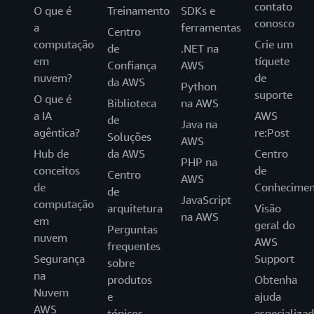
contato
O que é
Treinamento
SDKs e
conosco
a
ferramentas
Centro
computação
Crie um
de
.NET na
em
tíquete
Confiança
AWS
nuvem?
de
da AWS
Python
suporte
O que é
Biblioteca
na AWS
a IA
AWS
de
Java na
agêntica?
re:Post
Soluções
AWS
Hub de
da AWS
Centro
PHP na
conceitos
de
Centro
AWS
de
Conhecimen
de
JavaScript
computação
arquitetura
Visão
na AWS
em
geral do
Perguntas
nuvem
AWS
frequentes
Segurança
Support
sobre
na
produtos
Obtenha
Nuvem
e
ajuda
AWS
tópicos
especializa