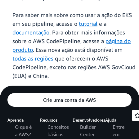
Para saber mais sobre como usar a ação do EKS
em seu pipeline, acesse o
tutorial
e a
documentação
. Para obter mais informações
sobre o AWS CodePipeline, acesse a
página do
produto
. Essa nova ação está disponível em
todas as regiões
que oferecem o AWS
CodePipeline, exceto nas regiões AWS GovCloud
(EUA) e China.
Crie uma conta da AWS
Aprenda
Recursos
Desenvolvedores
Ajuda
O que é
Conceitos
Builder
Entre
a AWS?
básicos
Center
em