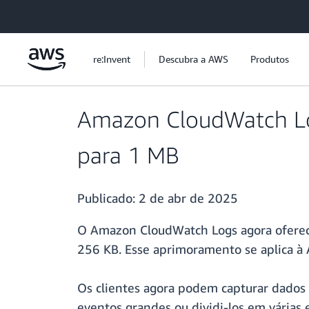
Pular para o conteúdo principal
re:Invent
Descubra a AWS
Produtos
Amazon CloudWatch Lo
para 1 MB
Publicado:
2 de abr de 2025
O Amazon CloudWatch Logs agora oferece
256 KB. Esse aprimoramento se aplica à
Os clientes agora podem capturar dados 
eventos grandes ou dividi-los em várias 