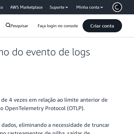
co
AWS Marketplace
Suporte
Minha conta
Criar conta
Pesquisar
Faça login no console
o do evento de logs
e 4 vezes em relação ao limite anterior de
do OpenTelemetry Protocol (OTLP).
 dados, eliminando a necessidade de truncar
omo rastreamentos de pilha, saídas de