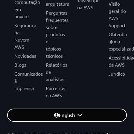
JavaScript
computação
arquitetura
Visão
na AWS
em
geral do
Perguntas
nuvem
AWS
frequentes
Segurança
Support
sobre
na
produtos
Obtenha
Nuvem
e
ajuda
AWS
tópicos
especializa
Novidades
técnicos
Acessibilida
Blogs
Relatórios
da AWS
de
Comunicados
Jurídico
analistas
à
imprensa
Parceiros
da AWS
English