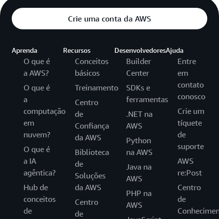
Crie uma conta da AWS
Aprenda
Recursos
Desenvolvedores
Ajuda
O que é
Conceitos
Builder
Entre
a AWS?
básicos
Center
em
contato
O que é
Treinamento
SDKs e
conosco
a
ferramentas
Centro
computação
Crie um
de
.NET na
em
tíquete
Confiança
AWS
nuvem?
de
da AWS
Python
suporte
O que é
Biblioteca
na AWS
a IA
AWS
de
Java na
agêntica?
re:Post
Soluções
AWS
Hub de
da AWS
Centro
PHP na
conceitos
de
Centro
AWS
de
Conhecimen
de