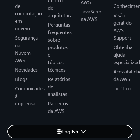
Centro
AWS
de
Conhecimen
de
JavaScript
computação
arquitetura
Visão
na AWS
em
geral do
Perguntas
nuvem
AWS
frequentes
Segurança
Support
sobre
na
produtos
Obtenha
Nuvem
e
ajuda
AWS
tópicos
especializa
Novidades
técnicos
Acessibilida
Blogs
Relatórios
da AWS
de
Comunicados
Jurídico
analistas
à
imprensa
Parceiros
da AWS
English