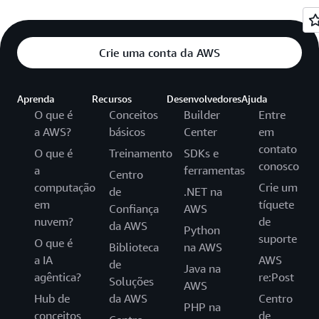
Crie uma conta da AWS
Aprenda
Recursos
Desenvolvedores
Ajuda
O que é
Conceitos
Builder
Entre
a AWS?
básicos
Center
em
contato
O que é
Treinamento
SDKs e
conosco
a
ferramentas
Centro
computação
Crie um
de
.NET na
em
tíquete
Confiança
AWS
nuvem?
de
da AWS
Python
suporte
O que é
Biblioteca
na AWS
a IA
AWS
de
Java na
agêntica?
re:Post
Soluções
AWS
Hub de
da AWS
Centro
PHP na
conceitos
de