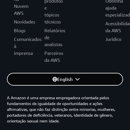
produtos
Obtenha
Nuvem
e
ajuda
AWS
tópicos
especializa
Novidades
técnicos
Acessibilida
Blogs
Relatórios
da AWS
de
Comunicados
Jurídico
analistas
à
imprensa
Parceiros
da AWS
English
A Amazon é uma empresa empregadora orientada pelos
fundamentos de igualdade de oportunidades e ações
afirmativas, que não faz distinção entre minorias, mulheres,
portadores de deficiência, veteranos, identidade de gênero,
orientação sexual nem idade.