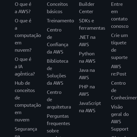
O que é
Conceitos
Builder
Entre
a AWS?
básicos
Center
em
contato
O que é
Treinamento
SDKs e
conosco
a
ferramentas
Centro
computação
Crie um
de
.NET na
em
tíquete
Confiança
AWS
nuvem?
de
da AWS
Python
suporte
O que é
Biblioteca
na AWS
a IA
AWS
de
Java na
agêntica?
re:Post
Soluções
AWS
Hub de
da AWS
Centro
PHP na
conceitos
de
Centro
AWS
de
Conhecimen
de
JavaScript
computação
arquitetura
Visão
na AWS
em
geral do
Perguntas
nuvem
AWS
frequentes
Segurança
Support
sobre
na