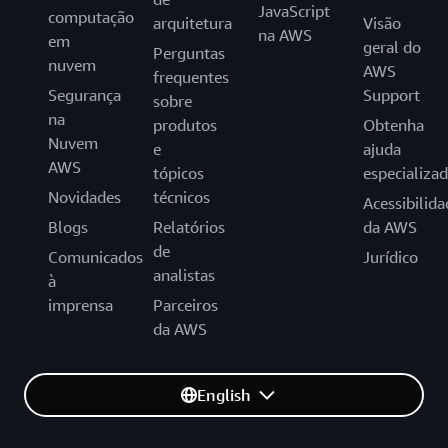
JavaScript
computação
arquitetura
Visão
na AWS
em
geral do
Perguntas
nuvem
AWS
frequentes
Segurança
Support
sobre
na
produtos
Obtenha
Nuvem
e
ajuda
AWS
tópicos
especializa
Novidades
técnicos
Acessibilida
Blogs
Relatórios
da AWS
de
Comunicados
Jurídico
analistas
à
imprensa
Parceiros
da AWS
English