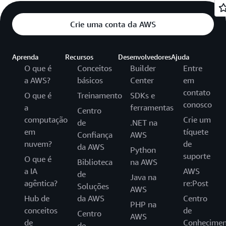
Crie uma conta da AWS
Aprenda
Recursos
Desenvolvedores
Ajuda
O que é
Conceitos
Builder
Entre
a AWS?
básicos
Center
em
contato
O que é
Treinamento
SDKs e
conosco
a
ferramentas
Centro
computação
Crie um
de
.NET na
em
tíquete
Confiança
AWS
nuvem?
de
da AWS
Python
suporte
O que é
Biblioteca
na AWS
a IA
AWS
de
Java na
agêntica?
re:Post
Soluções
AWS
Hub de
da AWS
Centro
PHP na
conceitos
de
Centro
AWS
de
Conhecimen
de