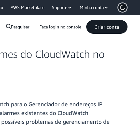
co
AWS Marketplace
Suporte
Minha conta
Criar conta
Pesquisar
Faça login no console
rmes do CloudWatch no
ch para o Gerenciador de endereços IP
 alarmes existentes do CloudWatch
e possíveis problemas de gerenciamento de