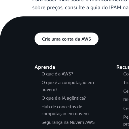
sobre preços, consulte a guia do IPAM n
Crie uma conta da AWS
Aprenda
Recu
O que é a AWS?
Co
O que é a computação em
Tr
nuvem?
Ce
O que é a IA agêntica?
Bi
Hub de conceitos de
Ce
computação em nuvem
Pe
Segurança na Nuvem AWS
pr