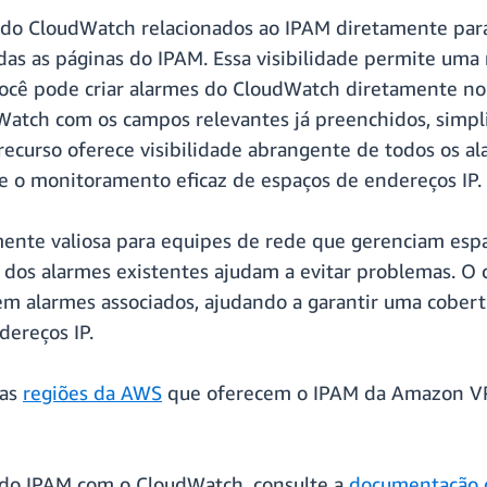
s do CloudWatch relacionados ao IPAM diretamente par
das as páginas do IPAM. Essa visibilidade permite uma 
ocê pode criar alarmes do CloudWatch diretamente no 
Watch com os campos relevantes já preenchidos, simpli
recurso oferece visibilidade abrangente de todos os a
 e o monitoramento eficaz de espaços de endereços IP.
mente valiosa para equipes de rede que gerenciam espa
il dos alarmes existentes ajudam a evitar problemas. 
em alarmes associados, ajudando a garantir uma cobe
dereços IP.
 as
regiões da AWS
que oferecem o IPAM da Amazon VPC
 do IPAM com o CloudWatch, consulte a
documentação 