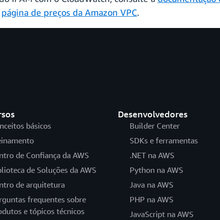
a
página de preços da Amazon VPC
.
rsos
Desenvolvedores
nceitos básicos
Builder Center
einamento
SDKs e ferramentas
ntro de Confiança da AWS
.NET na AWS
blioteca de Soluções da AWS
Python na AWS
ntro de arquitetura
Java na AWS
rguntas frequentes sobre
PHP na AWS
odutos e tópicos técnicos
JavaScript na AWS