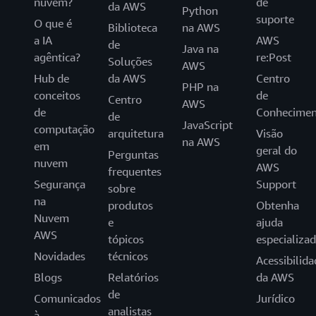
nuvem?
de
da AWS
Python
suporte
O que é
Biblioteca
na AWS
a IA
AWS
de
Java na
agêntica?
re:Post
Soluções
AWS
Hub de
da AWS
Centro
PHP na
conceitos
de
Centro
AWS
de
Conhecimen
de
JavaScript
computação
arquitetura
Visão
na AWS
em
geral do
Perguntas
nuvem
AWS
frequentes
Segurança
Support
sobre
na
produtos
Obtenha
Nuvem
e
ajuda
AWS
tópicos
especializa
Novidades
técnicos
Acessibilida
Blogs
Relatórios
da AWS
de
Comunicados
Jurídico
analistas
à